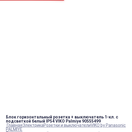
Например:
Пром.
Блок ТЭНов
Вентилятор
пн.-пт.
09:00 – 18:00
info@viko.store
+7 978 111 41 23
Контакты
Блок горизонтальный розетка + выключатель 1-кл. с
подсветкой белый IP54 VIKO Palmiye 90555499
Главная
Электрика
Розетки и выключатели
VIKO by Panasonic
PALMIYE