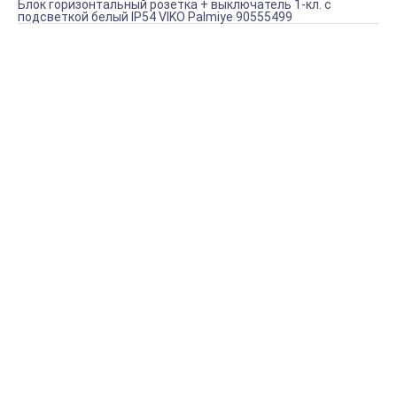
Блок горизонтальный розетка + выключатель 1-кл. с
подсветкой белый IP54 VIKO Palmiye 90555499
Купить Блок горизонтальный розетка + выключатель 1-
кл. с подсветкой белый IP54 VIKO Palmiye 90555499
Артикул:
90555499
В наличии (29 шт.)
486,59 руб.
КУПИТЬ
Доставка по Крыму
Наша фирма осуществляет БЕСПЛАТНУЮ доставку
постоянным клиентам на территории Крыма.
Подробнее о доставке
Оплата онлайн
Оплатите заказ банковской картой, наличными в
ближайшем платежном терминале или наличными.
Подробнее об оплате
Магазин в Симферополе
Будем рады видеть вас в магазине нашего партнера по
адресу г. Симферополь, ул. Данилова 43.
Подробнее
Обзор
Характеристики