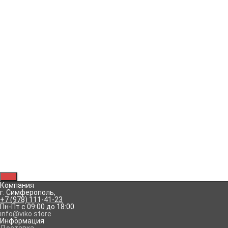
Отзывы
Горизонтальный блок розетка с заземлением +
выключатель 1-клавишный с подсветкой наружной
установки 90555499 серии Palmiye от VIKO by Panasonic
предназначен для работы в сетях переменного тока до 250
В, объединяет силовую точку и управление освещением.
Такая конструкция позволяет рационально организовать
электроснабжение жилого или офисного пространства.
Palmiye со степенью защиты IP54 совершенно особая
серия, которая гарантирует надёжную защиту
электричества от попадания пыли и влаги, она долговечна,
её легко монтировать.
Корпус изделия выполнено из качественного и прочного
пластика белого цвета. Контактные группы изготовлены из
латуни.
Устройство объединяет розетку c заземляющим
контактом и одноклавишный выключатель со световой
индикацией . Розетка оснащена крышкой.
Блок предназначен для наружного монтажа.
Рассказать друзьям!
Компания
г. Симферополь
,
+7 (978) 111-41-23
Пн-Пт с 09:00 до 18:00
info@viko.store
Информация