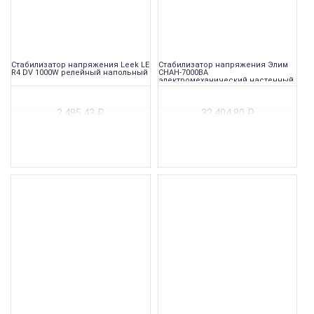
Стабилизатор напряжения Leek LE
Стабилизатор напряжения Элим
R4 DV 1000W релейный напольный
СНАН-7000ВА
электромеханический настенный
2 485,43
₽
32 404,80
₽