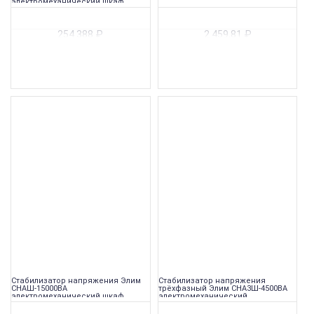
электромеханический шкаф
254 388
₽
2 459,81
₽
Стабилизатор напряжения Элим
Стабилизатор напряжения
СНАШ-15000ВА
трёхфазный Элим СНА3Ш-4500ВА
электромеханический шкаф
электромеханический