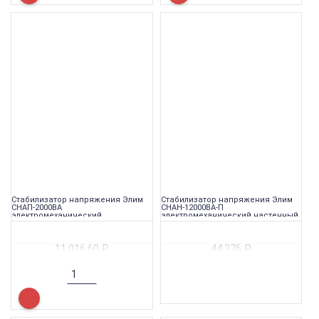
Стабилизатор напряжения Элим
Стабилизатор напряжения Элим
СНАП-2000ВА
СНАН-12000ВА-П
электромеханический
электромеханический настенный
переносной
11 016,60
₽
44 376
₽