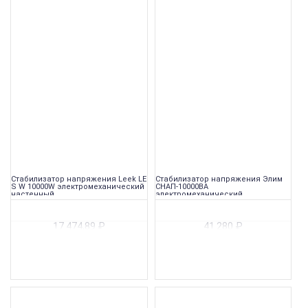
Стабилизатор напряжения Leek LE
Стабилизатор напряжения Элим
S W 10000W электромеханический
СНАП-10000ВА
настенный
электромеханический
переносной
17 474,89
₽
41 280
₽