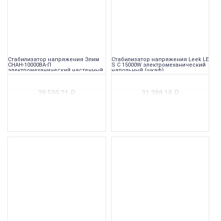
Стабилизатор напряжения Элим
Стабилизатор напряжения Leek LE
СНАН-10000ВА-П
S C 15000W электромеханический
электромеханический настенный
напольный (шкаф)
28 599,21
₽
31 388,18
₽