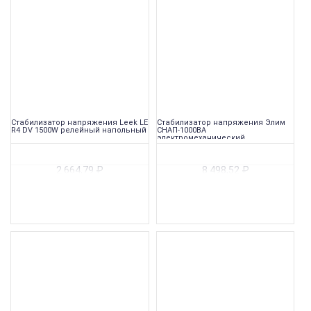
Стабилизатор напряжения Leek LE
Стабилизатор напряжения Элим
R4 DV 1500W релейный напольный
СНАП-1000ВА
электромеханический
переносной
2 664,79
₽
8 498,52
₽