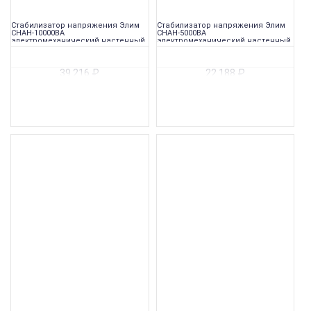
Стабилизатор напряжения Элим
Стабилизатор напряжения Элим
СНАН-10000ВА
СНАН-5000ВА
электромеханический настенный
электромеханический настенный
39 216
₽
22 188
₽