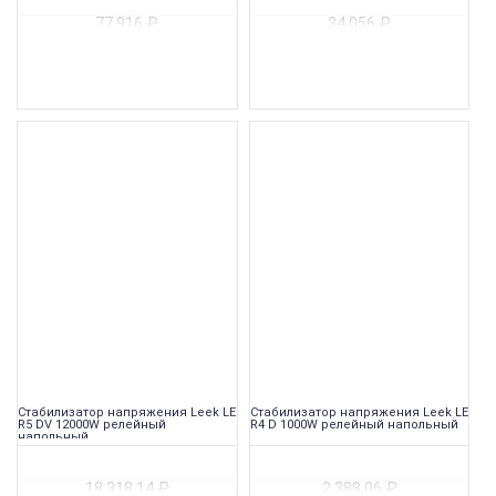
77 916
₽
34 056
₽
Стабилизатор напряжения Leek LE
Стабилизатор напряжения Leek LE
R5 DV 12000W релейный
R4 D 1000W релейный напольный
напольный
18 318,14
₽
2 388,06
₽