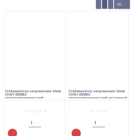
30
Стабилизатор напряжения Элим
Стабилизатор напряжения Элим
СНАП-3000ВА
СНАН-3000ВА
электромеханический
электромеханический настенный
переносной
16 262,60
₽
16 512
₽