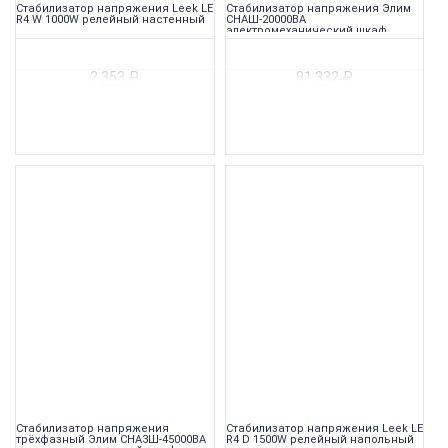
Стабилизатор напряжения Leek LE
Стабилизатор напряжения Элим
R4 W 1000W релейный настенный
СНАШ-20000ВА
электромеханический шкаф
2 353
₽
91 332
₽
Стабилизатор напряжения
Стабилизатор напряжения Leek LE
трёхфазный Элим СНА3Ш-45000ВА
R4 D 1500W релейный напольный