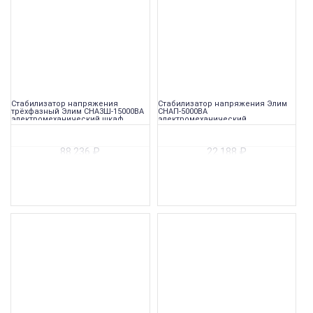
Стабилизатор напряжения
Стабилизатор напряжения Элим
трёхфазный Элим СНА3Ш-15000ВА
СНАП-5000ВА
электромеханический шкаф
электромеханический
переносной
88 236
₽
22 188
₽