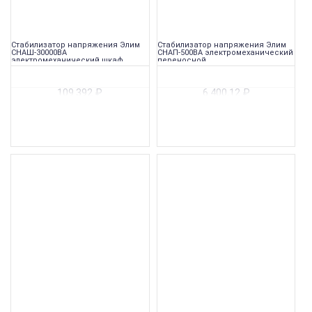
Стабилизатор напряжения Элим
Стабилизатор напряжения Элим
СНАШ-30000ВА
СНАП-500ВА электромеханический
электромеханический шкаф
переносной
109 392
₽
6 400,12
₽