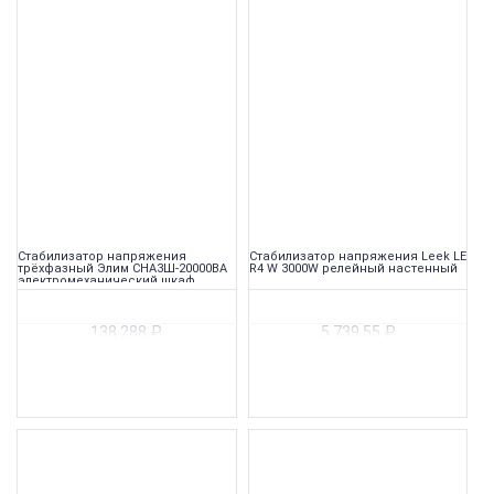
Стабилизатор напряжения
Стабилизатор напряжения Leek LE
трёхфазный Элим СНА3Ш-20000ВА
R4 W 3000W релейный настенный
электромеханический шкаф
138 288
₽
5 739,55
₽