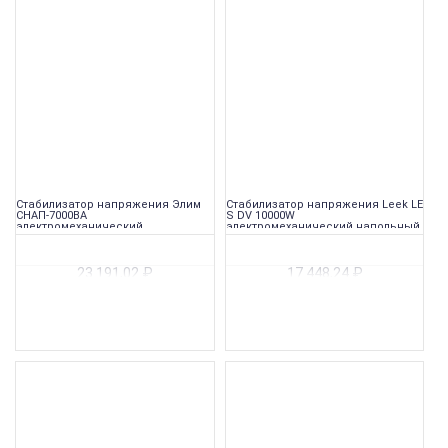
Стабилизатор напряжения Элим
Стабилизатор напряжения Leek LE
СНАП-7000ВА
S DV 10000W
электромеханический
электромеханический напольный
переносной
23 191,02
₽
17 448,24
₽