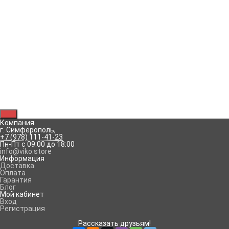
соединений, бандажирования и маркировки кабелей и
проводов.
Основные параметры:
• Диаметр при поставке: 10 мм;
• Диаметр после усадки: 5 мм;
• Длина: 1 м;
• Расчетное эксплуатационное напряжение: до 660 В;
• Цвет: жёлтый;
• Минимальная температура начала усадки: 70 °С;
• Минимальная температура полной усадки: 125 °С.
Рассказать друзьям!
Компания
г. Симферополь
,
+7 (978) 111-41-23
Пн-Пт с 09:00 до 18:00
info@viko.store
Информация
Доставка
Оплата
Гарантия
Блог
Мой кабинет
Вход
Регистрация
Рассказать друзьям!