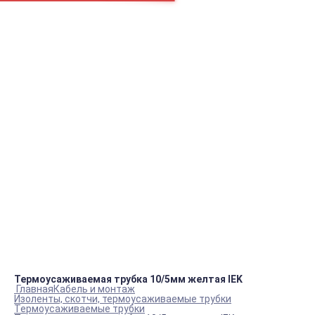
Например:
Блок ТЭНов
Вентилятор
Блок ТЭНов
пн.-пт.
09:00 – 18:00
info@viko.store
+7 978 111 41 23
Контакты
Термоусаживаемая трубка 10/5мм желтая IEK
Главная
Кабель и монтаж
Изоленты, скотчи, термоусаживаемые трубки
Термоусаживаемые трубки