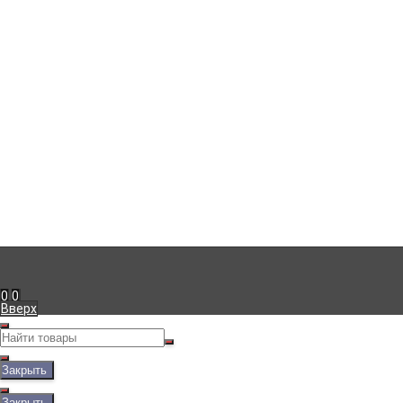
Компания
г. Симферополь
,
+7 (978) 111-41-23
Пн-Пт с 09:00 до 18:00
info@viko.store
Информация
Доставка
Оплата
Гарантия
Блог
Мой кабинет
Вход
Регистрация
Рассказать друзьям!
0
0
Вверх
Закрыть
Закрыть