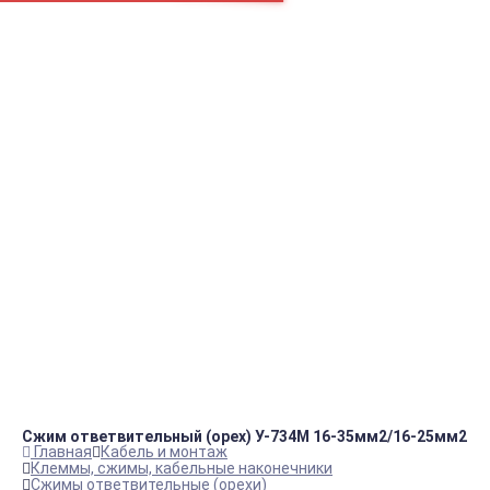
Например:
Вентилятор
Блок ТЭНов
Обогревател
пн.-пт.
09:00 – 18:00
info@viko.store
+7 978 111 41 23
Контакты
Сжим ответвительный (орех) У-734М 16-35мм2/16-25мм2
Главная
Кабель и монтаж
Клеммы, сжимы, кабельные наконечники
Сжимы ответвительные (орехи)