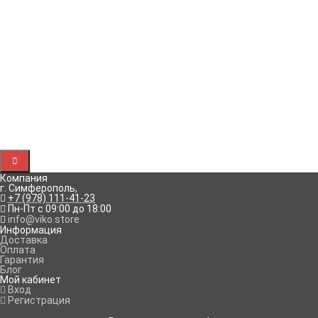
Характеристики
Отзывы
Сжим (зажим) ответвительный У-734М применяется при
выполнении ответвлений от магистральных линий кабелей
и проводов напряжением до 660В с предварительным
снятием изоляции на месте установки без разрезания
проводника.
Сечение жилы магистрального проводника - 16-35 мм²,
ответвительного проводника - 16-25 мм².
Рассказать друзьям!
Компания
г. Симферополь
,
+7 (978) 111-41-23
Пн-Пт с 09:00 до 18:00
info@viko.store
Информация
Доставка
Оплата
Гарантия
Блог
Мой кабинет
Вход
Регистрация