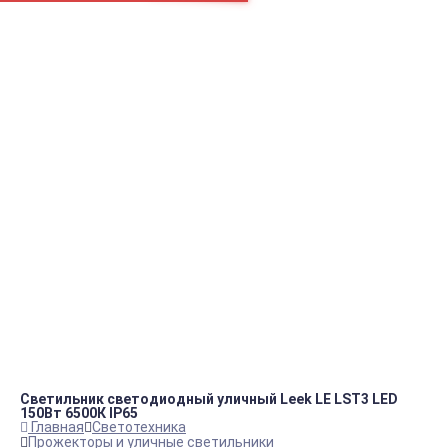
Например:
Пром.
Фланец для
Вентилятор
пн.-пт.
09:00 – 18:00
info@viko.store
+7 978 111 41 23
Контакты
Светильник светодиодный уличный Leek LE LST3 LED
150Вт 6500К IP65
Главная
Светотехника
Прожекторы и уличные светильники