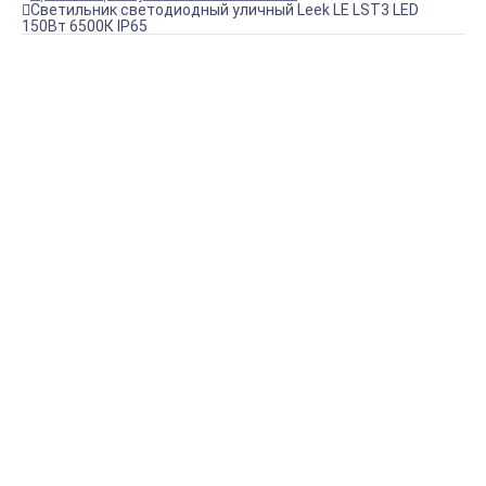
Светильник светодиодный уличный Leek LE LST3 LED
150Вт 6500К IP65
Купить Светильник светодиодный уличный Leek LE LST3
LED 150Вт 6500К IP65
Артикул:
LE061000-0015
Нет в наличии
8 391,64 руб.
КУПИТЬ
Доставка по Крыму
Наша фирма осуществляет БЕСПЛАТНУЮ доставку
постоянным клиентам на территории Крыма.
Подробнее о доставке
Оплата онлайн
Оплатите заказ банковской картой, наличными в
ближайшем платежном терминале или наличными.
Подробнее об оплате
Магазин в Симферополе