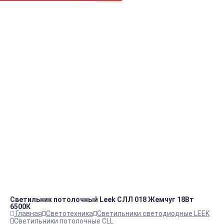
Например:
Фланец для
Блок ТЭНов
Блок ТЭНов
пн.-пт.
09:00 – 18:00
info@viko.store
+7 978 111 41 23
Контакты
Светильник потолочный Leek СЛЛ 018 Жемчуг 18Вт
6500К
Главная
Светотехника
Светильники светодиодные LEEK
Светильники потолочные CLL