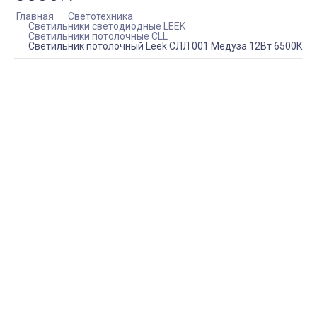
Главная
Светотехника
Светильники светодиодные LEEK
Светильники потолочные CLL
Светильник потолочный Leek СЛЛ 001 Медуза 12Вт 6500К
КУПИТЬ СВЕТИЛЬНИК ПОТОЛОЧНЫЙ LEEK СЛЛ
001 МЕДУЗА 12ВТ 6500К
АРТИКУЛ:
LE061201-088
В наличии (21 шт.)
406,65 руб.
min.
1
КУПИТЬ