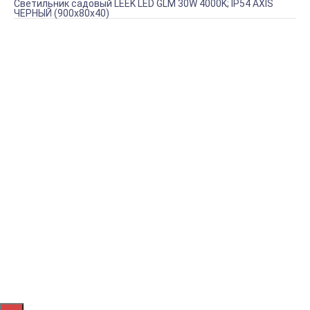
Светильник садовый LEEK LED GLM 30W 4000K; IP54 AXIS
ЧЕРНЫЙ (900х80х40)
Купить Светильник садовый LEEK LED GLM 30W 4000K;
IP54 AXIS ЧЕРНЫЙ (900х80х40)
Артикул:
LE062603-0009
В наличии (9 шт.)
2 585,66 руб.
КУПИТЬ
Доставка по Крыму
Наша фирма осуществляет БЕСПЛАТНУЮ доставку
постоянным клиентам на территории Крыма.
Подробнее о доставке
Оплата онлайн
Оплатите заказ банковской картой, наличными в
ближайшем платежном терминале или наличными.
Подробнее об оплате
Магазин в Симферополе
Будем рады видеть вас в магазине нашего партнера по
адресу г. Симферополь, ул. Данилова 43.
Подробнее
Отзывы
Рассказать друзьям!