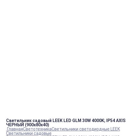
Например:
Пром.
Блок ТЭНов
Вентилятор
пн.-пт.
09:00 – 18:00
info@viko.store
+7 978 111 41 23
Контакты
Светильник садовый LEEK LED GLM 30W 4000K; IP54 AXIS
ЧЕРНЫЙ (900х80х40)
Главная
Светотехника
Светильники светодиодные LEEK
Светильники садовые