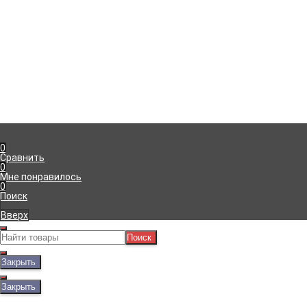
Рассказать друзьям!
Компания
Информация
г. Симферополь
,
Доставка
+7 (978) 111-41-23
Оплата
Пн-Пт с 09:00 до 18:00
Гарантия
info@viko.store
Блог
0
Сравнить
0
Мне понравилось
0
Поиск
Вверх
Поиск
Закрыть
Закрыть