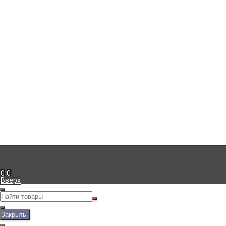
Компания
г. Симферополь
,
+7 (978) 111-41-23
Пн-Пт с 09:00 до 18:00
info@viko.store
Информация
Доставка
Оплата
Гарантия
Блог
Мой кабинет
Вход
Регистрация
Рассказать друзьям!
0
0
Вверх
Закрыть