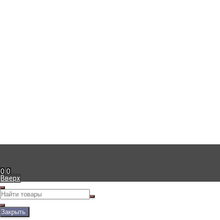
Компания
г. Симферополь
,
+7 (978) 111-41-23
Пн-Пт с 09:00 до 18:00
info@viko.store
Информация
Доставка
Оплата
Гарантия
Блог
Мой кабинет
Вход
Регистрация
Рассказать друзьям!
0
0
Вверх
Закрыть