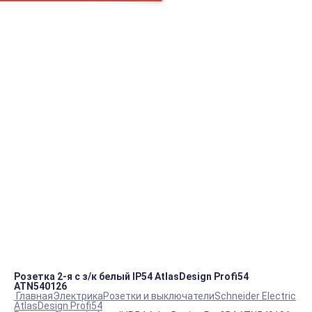
Например:
Блок ТЭНов
Пром.
Блок ТЭНов
пн.-пт.
09:00 – 18:00
info@viko.store
+7 978 111 41 23
Контакты
Розетка 2-я с з/к белый IP54 AtlasDesign Profi54
ATN540126
Главная
Электрика
Розетки и выключатели
Schneider Electric
AtlasDesign Profi54