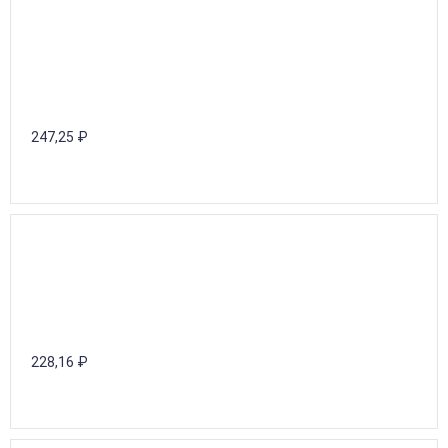
247,25
₽
228,16
₽