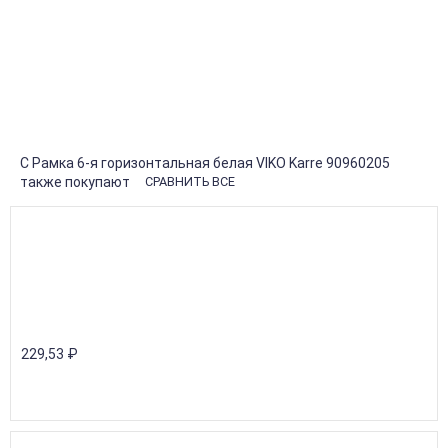
монтажа розеток и выключателей. Изделие необходимо при
групповом монтаже, позволяет установить 6
электроустановочных устройства вместе.
Шестиместная рамка выполнена из качественного АБС-
пластика белого цвета. Материал устойчив к царапинам и
воздействию ультрафиолета. Соответствует общему
дизайну серии Karre.
Рассказать друзьям!
С Рамка 6-я горизонтальная белая VIKO Karre 90960205
также покупают
СРАВНИТЬ ВСЕ
229,53
₽