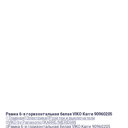
Например:
Фланец для
Блок ТЭНов
Вентилятор
пн.-пт.
09:00 – 18:00
info@viko.store
+7 978 111 41 23
Контакты
Рамка 6-я горизонтальная белая VIKO Karre 90960205
Главная
Электрика
Розетки и выключатели
VIKO by Panasonic
KARRE/MERIDIAN
Рамка 6-я горизонтальная белая VIKO Karre 90960205