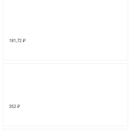
181,72
₽
352
₽