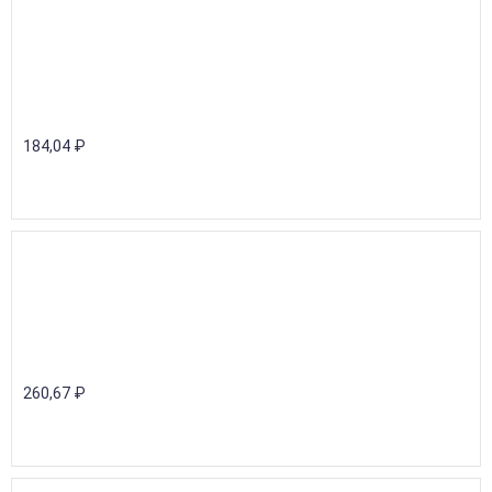
184,04
₽
260,67
₽