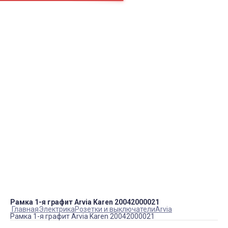
Например:
Блок ТЭНов
Вентилятор
Пром.
пн.-пт.
09:00 – 18:00
info@viko.store
+7 978 111 41 23
Контакты
Рамка 1-я графит Arvia Karen 20042000021
Главная
Электрика
Розетки и выключатели
Arvia
Рамка 1-я графит Arvia Karen 20042000021