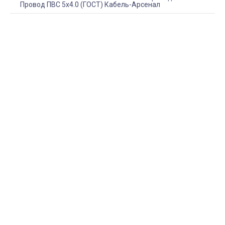
Провод ПВС 5х4.0 (ГОСТ) Кабель-Арсенал
КУПИТЬ ПРОВОД ПВС 5Х4.0 (ГОСТ) КАБЕЛЬ-
АРСЕНАЛ
АРТИКУЛ:
KARS-51852
В наличии
338,31 руб.
min.
1
КУПИТЬ
ДОСТАВКА ПО КРЫМУ
Наша фирма осуществляет БЕСПЛАТНУЮ доставку
постоянным клиентам на территории Крыма.
Подробнее о доставке