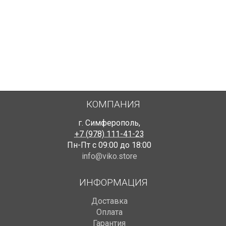
DСК.
Провод ПВС 5х14.0 в бухте 100 метров.
Цена указана за 1 метр погонный.
РАССКАЗАТЬ ДРУЗЬЯМ!
КОМПАНИЯ
г. Симферополь
,
+7 (978) 111-41-23
Пн-Пт с 09:00 до 18:00
info@viko.store
ИНФОРМАЦИЯ
Доставка
Оплата
Гарантия