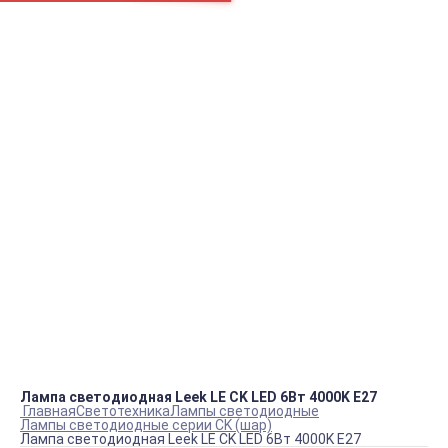
Например:
Вентилятор
Фланец для
Пром.
пн.-пт.
09:00 – 18:00
info@viko.store
+7 978 111 41 23
Контакты
Лампа светодиодная Leek LE CK LED 6Вт 4000K E27
Главная
Светотехника
Лампы светодиодные
Лампы светодиодные серии CK (шар)
Лампа светодиодная Leek LE CK LED 6Вт 4000K E27