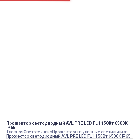
Например:
Вентилятор
Блок ТЭНов
Вентилятор
пн.-пт.
09:00 – 18:00
info@viko.store
+7 978 111 41 23
Контакты
Прожектор светодиодный AVL PRE LED FL1 150Вт 6500K
IP65
Главная
Светотехника
Прожекторы и уличные светильники
Прожектор светодиодный AVL PRE LED FL1 150Вт 6500K IP65