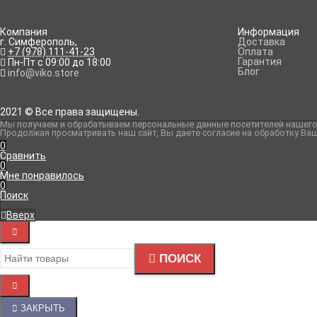
Рассказать друзьям!
Компания
Информация
г. Симферополь
,
Доставка
+7 (978) 111-41-23
Оплата
Гарантия
Пн-Пт с 09:00 до 18:00
Блог
info@viko.store
2021 © Все права защищены.
Мы получаем и обрабатываем персональные данные посетителей нашего
Продолжая просматривать наш сайт, Вы даете согласие на обработку Ва
0
Сравнить
0
Мне понравилось
0
Поиск
Вверх
ПОИСК
ЗАКРЫТЬ