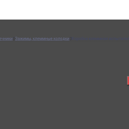
в
Вентилятор
Вентилятор
пн.-пт.
09:00 – 18:00
info@viko.store
ечники
Зажимы, клеммные колодки
Коробка клеммная испытател
Оплата онлайн
Оплатите заказ банковской картой, наличными в ближайшем
платежном терминале или наличными.
Подробнее об оплате