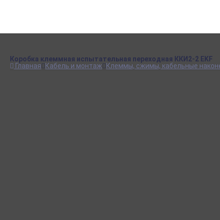
Например:
Блок ТЭНо
Коробка клеммная испытательная переходная ККИ2-2 EKF
Главная
Кабель и монтаж
Клеммы, сжимы, кабельные након
Доставка по Крыму
Наша фирма осуществляет БЕСПЛАТНУЮ доставку
постоянным клиентам на территории Крыма.
Подробнее о доставке
Магазин в Симферополе
Будем рады видеть вас в магазине нашего партнера по адресу
г. Симферополь, ул. Данилова 43.
Подробнее
Отзывы