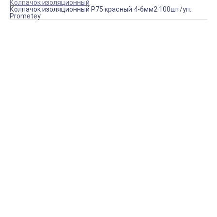
Колпачок изоляционный
Колпачок изоляционный P75 красный 4-6мм2 100шт/уп.
Prometey
Купить Колпачок изоляционный P75 красный 4-6мм2
100шт/уп. Prometey
Артикул:
КИ-Р75
В наличии (7 шт.)
424 руб.
КУПИТЬ
Доставка по Крыму
Наша фирма осуществляет БЕСПЛАТНУЮ доставку
постоянным клиентам на территории Крыма.
Подробнее о доставке
Оплата онлайн
Оплатите заказ банковской картой, наличными в
ближайшем платежном терминале или наличными.
Подробнее об оплате
Магазин в Симферополе
Будем рады видеть вас в магазине нашего партнера по
адресу г. Симферополь, ул. Данилова 43.
Подробнее
Обзор
Характеристики