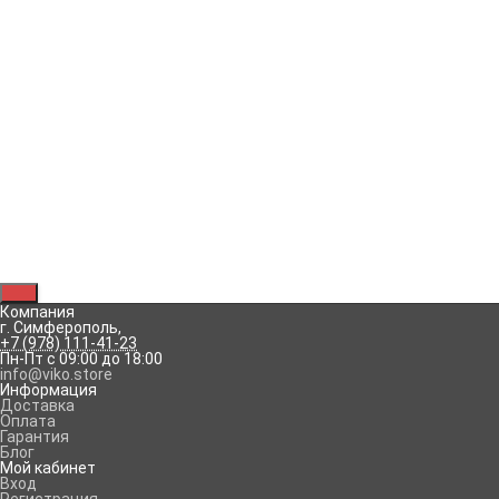
Отзывы
Колпачок изоляционный соединительный P74
предназначен для соединения и изоляции в скрутке двух
или более медных проводов. Корпус выполнен из
термостойкого полипропилена, не содержит галогенов,
устойчив к агрессивным воздействиям окружающий среды.
Пружина конической формы выполнена из оцинкованной
стали. Монтаж изолирующего колпачка не требует
специального инструмента, навинчивается на
предварительно зачищенные и скрученные вместе концы
проводов. Суммарное сечение соединяемых проводов: 1.5-
11 мм².
Рассказать друзьям!
Компания
г. Симферополь
,
+7 (978) 111-41-23
Пн-Пт с 09:00 до 18:00
info@viko.store
Информация
Доставка
Оплата
Гарантия
Блог
Мой кабинет
Вход