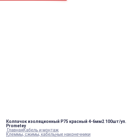
Например:
Блок ТЭНов
Блок ТЭНов
Вентилятор
пн.-пт.
09:00 – 18:00
info@viko.store
+7 978 111 41 23
Контакты
Колпачок изоляционный P75 красный 4-6мм2 100шт/уп.
Prometey
Главная
Кабель и монтаж
Клеммы, сжимы, кабельные наконечники