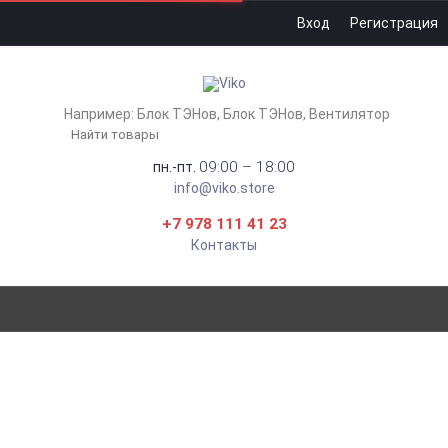
Вход
Регистрация
Например:
Блок ТЭНов
Блок ТЭНов
Вентилятор
09:00 – 18:00
пн.-пт.
info@viko.store
+7 978 111 41 23
Контакты
КАБЕЛЬ МЕДНЫЙ ГИБКИЙ
КГТП-ХЛ 3Х1.5 АРСЕНАЛ
Главная
Кабель и монтаж
Кабели и провода
КГ
Кабель медный гибкий КГтп-ХЛ 3х1.5 Арсенал