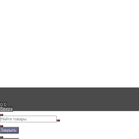
Компания
г. Симферополь
,
+7 (978) 111-41-23
Пн-Пт с 09:00 до 18:00
info@viko.store
Информация
Доставка
Оплата
Гарантия
Блог
Мой кабинет
Вход
Регистрация
Рассказать друзьям!
0
0
Вверх
Закрыть