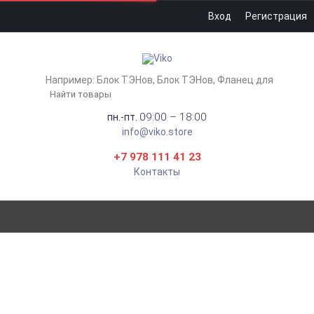
Вход
Регистрация
Например:
Блок ТЭНов
Блок ТЭНов
Фланец для
09:00 – 18:00
пн.-пт.
info@viko.store
+7 978 111 41 23
Контакты
КАБЕЛЬ ВВГНГ(А) LS 4X10
(ГОСТ) КАБЕЛЬ-АРСЕНАЛ
Главная
Кабель и монтаж
Кабели и провода
ВВГ
Кабель ВВГнг(А) LS 4x10 (ГОСТ) Кабель-Арсенал