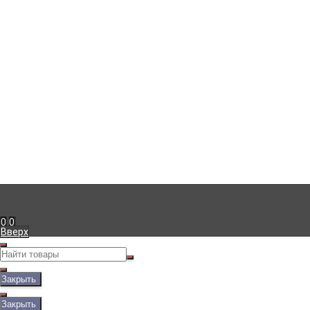
г. Симферополь
,
+7 (978) 111-41-23
Пн-Пт с 09:00 до 18:00
info@viko.store
Информация
Доставка
Оплата
Гарантия
Блог
Мой кабинет
Вход
Регистрация
Рассказать друзьям!
0
0
Вверх
Закрыть
Закрыть