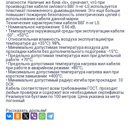
опасности. Наличие же букв «ls», означает, что при
производстве кабеля силового ВВГ п-нг-LS используется
пластикат пониженного дымовыделения. Это ещё больше
повышает пожарную безопасность электрических цепей с
использование кабеля данной марки.
Технические характеристики кабеля ВВГ п-нг LS:
• Номинальное напряжение: 0.66 кВ;
• Температура окружающей среды при эксплуатации кабеля:
-50°... +50°С;
• Относительная влажность воздуха эксплуатации(при
температуре до +35°С): 98%;
• Минимально допустимая температура воздуха для
прокладки кабеля без дополнительного подогрева: -15°С;
• Предельно допустимая температура жил при длительной
работе: +70°С;
• Предельно допустимая температура нагрева жил кабеля
при работе в аварийном режиме: +80°С;
• Максимально допустимая температура нагрева жил при
коротком замыкании: +400°С;
• Минимально допустимый радиус изгиба при прокладке: 10
DСК.
Кабель соответствует всем требованиям ГОСТ, проходит
любые проверки и содержит все необходимые сертификаты.
Реализуется бухтами по 100 метров. Цена указана за метр
погонный.
Рассказать друзьям!