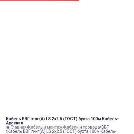
Например:
Блок ТЭНов
Пром.
Блок ТЭНов
пн.-пт.
09:00 – 18:00
info@viko.store
+7 978 111 41 23
Контакты
Кабель ВВГ п-нг(А) LS 2x2.5 (ГОСТ) бухта 100м Кабель-
Арсенал
Главная
Кабель и монтаж
Кабели и провода
ВВГ
Кабель ВВГ п-нг(А) LS 2x2.5 (ГОСТ) бухта 100м Кабель-