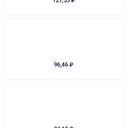
127,55
₽
96,46
₽