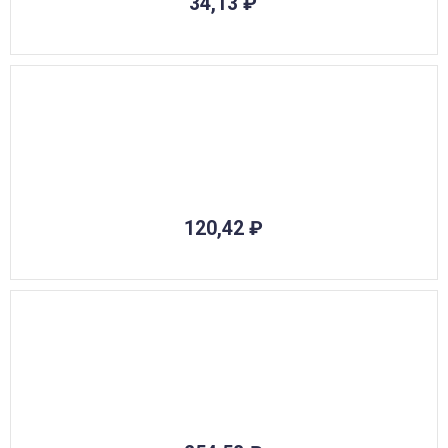
34,13
₽
120,42
₽