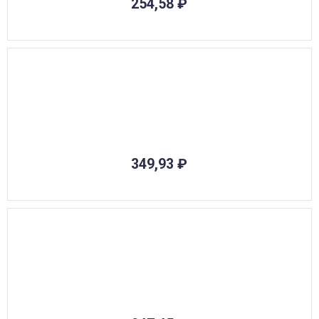
254,58
₽
349,93
₽