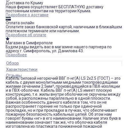
Доставка по Крыму
Наша фирма осуществляет БЕСПЛАТНУЮ доставку
постоянным клиентам на территории Крыма.
Подробнее о доставке
Оплата онлайн
Оплатите заказ банковской картой, наличными в ближайшем
платежном терминале или наличными.
Подробнее об оплате
Магазин в Симферополе
Будем рады видеть вас в магазине нашего партнера по
адресу г. Симферополь, ул. Данилова 43.
Подробнее
Обзор
Характеристики
Отзывы
Кабель силовой негорючий ВВГ п-нг(А) LS 2х2.5 (ГОСТ) – это
кабель с двумя монолитными медными токопроводящими
жилами сечением 2.5мм², производящийся в ПВХ-изоляции
и в ПВХ-оболочке. Кабель ВВГ п-нг(А) LS имеет плоскую
конструкцию, т.е. жилы внутри оболочки не скручены между
собой, а расположены параллельно в одной плоскости.
Важная особенность данного кабеля в том, что он не
распространяет горение не только при одиночной
прокладке, но и при прокладке в пучках, что обеспечивает
пожарную безопасность кабельных цепей. Об этом нам
говорят буквы «нг» в его наименовании. Наличие этих букв в
наименовании означает так же, что оболочка кабеля
изготовлена из пластиката пониженной пожарной