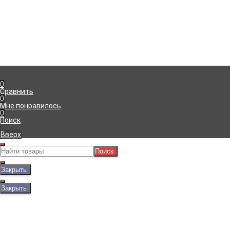
Компания
Информация
г. Симферополь
,
Доставка
+7 (978) 111-41-23
Оплата
Пн-Пт с 09:00 до 18:00
Гарантия
info@viko.store
Блог
0
Сравнить
0
Мне понравилось
0
Поиск
Вверх
Поиск
Закрыть
Закрыть