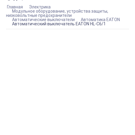
Главная
Электрика
Модульное оборудование, устройства защиты,
низковольтные предохранители
Автоматические выключатели
Автоматика EATON
Автоматический выключатель EATON HL-C6/1
КУПИТЬ АВТОМАТИЧЕСКИЙ ВЫКЛЮЧАТЕЛЬ
EATON HL-C6/1
АРТИКУЛ:
194728
В наличии
422,41 руб.
min.
1
КУПИТЬ