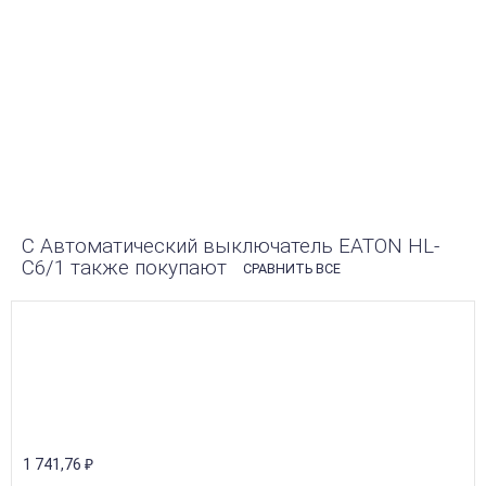
Автоматический выключатель предназначен для защиты
электросетей переменного тока 220/380 В от перегрузок и
токов короткого замыкания. Выключатели имеют систему
безопасного подключения, обеспечивающую надёжное
клеммное соединение. Совместимы со стандартными
шинами, с возможностью их подключения сверху или снизу.
РАССКАЗАТЬ ДРУЗЬЯМ!
С Автоматический выключатель EATON HL-
C6/1 также покупают
СРАВНИТЬ ВСЕ
1 741,76
₽