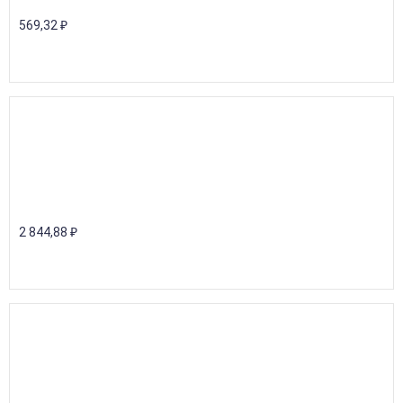
569,32
₽
2 844,88
₽