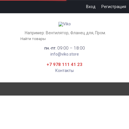
Вход
Регистрация
Например:
Вентилятор
Фланец для
Пром.
09:00 – 18:00
пн.-пт.
info@viko.store
+7 978 111 41 23
Контакты
АНТЕННА ТВ ФАВОРИТ
STREET 3М DVB-T2
НАРУЖНАЯ ПАССИВНАЯ