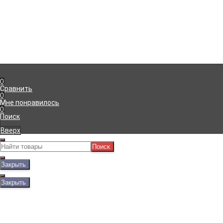
Компания
Информация
г. Симферополь
,
Доставка
+7 (978) 111-41-23
Оплата
Пн-Пт с 09:00 до 18:00
Гарантия
info@viko.store
Блог
0
Сравнить
0
Мне понравилось
0
Поиск
Вверх
Поиск
Закрыть
Закрыть