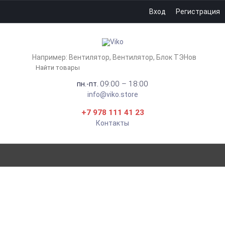
Вход
Регистрация
Например:
Вентилятор
Вентилятор
Блок ТЭНов
09:00 – 18:00
пн.-пт.
info@viko.store
+7 978 111 41 23
Контакты
КНОПКА ЗВОНКА БЕЛАЯ VIKO
CARMEN 90561006
Главная
Электрика
Розетки и выключатели
VIKO by Panasonic
CARMEN