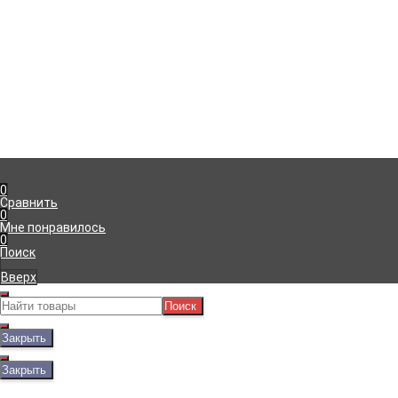
Рассказать друзьям!
Компания
Информация
г. Симферополь
,
Доставка
+7 (978) 111-41-23
Оплата
Пн-Пт с 09:00 до 18:00
Гарантия
info@viko.store
Блог
0
Сравнить
0
Мне понравилось
0
Поиск
Вверх
Поиск
Закрыть
Закрыть